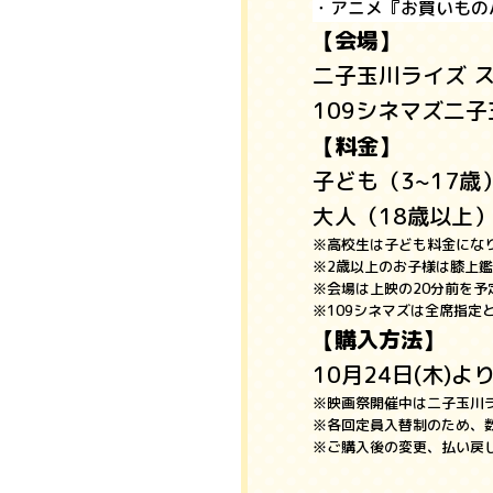
・アニメ『お買いもの
【会場】
二子玉川ライズ 
109シネマズ二子
【料金】
子ども（3~17歳
大人（18歳以上）
※高校生は子ども料金にな
※2歳以上のお子様は膝上
※会場は上映の20分前を予
※109シネマズは全席指定
【購入方法】
10月24日(木)
※映画祭開催中は二子玉川
※各回定員入替制のため、
※ご購入後の変更、払い戻