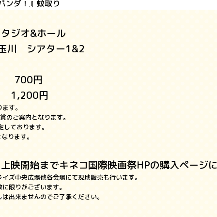
パンダ！』蚊取り
スタジオ&ホール
玉川 シアター1&2
） 700円
 1,200円
ります。
鑑賞のご案内となります。
定しております。
となります。
より上映開始までキネコ国際映画祭HPの購入ページに
ライズ中央広場他各会場にて現地販売も行います。
数に限りがございます。
しは出来ませんのでご了承ください。